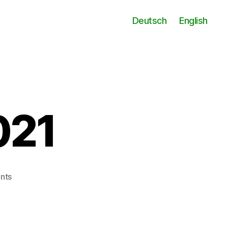
Deutsch
English
021
on
nts
Итоги
года:
2021