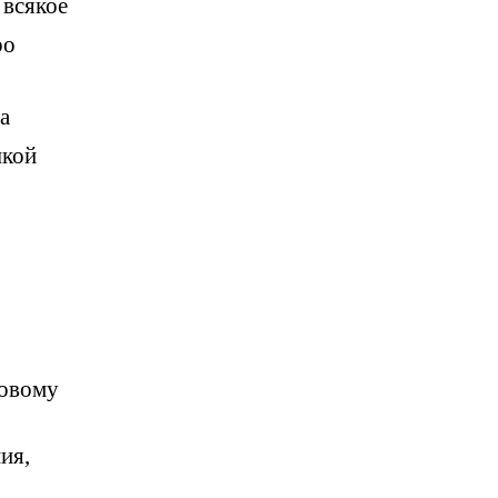
 всякое
ро
а
ыкой
ровому
ия,