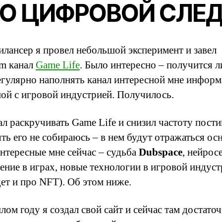
О ЦИФРОВОЙ СЛЕ
илансер я провел небольшой эксперимент и завел
am канал
Game Life
. Было интересно – получится л
егулярно наполнять канал интересной мне информ
ной с игровой индустрией. Получилось.
ал раскручивать Game Life и снизил частоту пости
ять его не собираюсь – в нем будут отражаться ос
интересные мне сейчас – судьба
Dubspace
, нейрос
ение в играх, новые технологии в игровой индус
дет и про NFT). Об этом ниже.
ом году я создал свой сайт и сейчас там достато