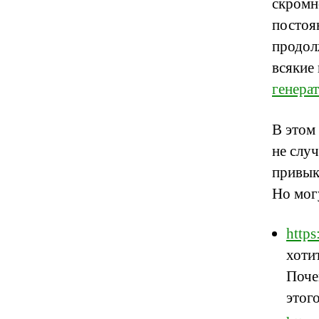
скромн
постоя
продол
всякие
генера
В этом
не случ
привык 
Но мог
https
хоти
Поче
этог