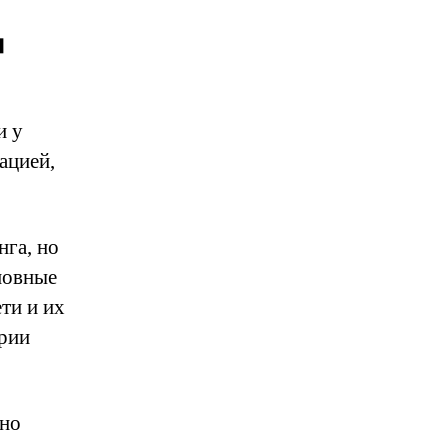
Д
и у
ацией,
нга, но
новные
ети и их
трии
чно