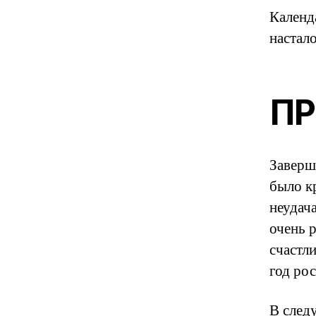
Календа
настал
ПР
Заверш
было к
неудач
очень р
счастли
год рос
В след