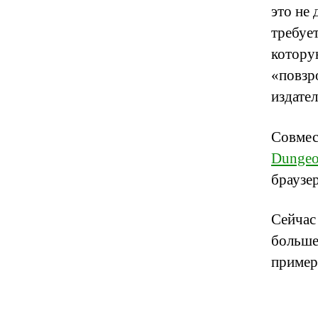
это не 
требуе
котору
«повзр
издател
Совмес
Dungeon
браузе
Сейчас
больше
пример