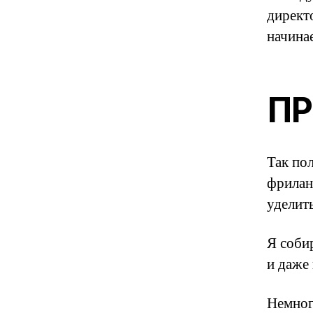
директо
начинае
ПР
Так по
фрилан
уделит
Я соби
и даже 
Немног