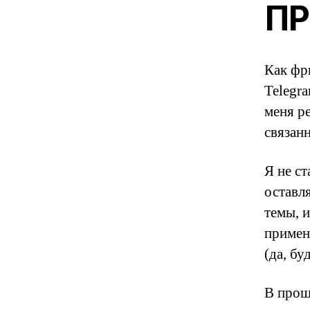
ПР
Как фр
Telegr
меня р
связан
Я не ст
оставл
темы, 
примен
(да, бу
В прошл