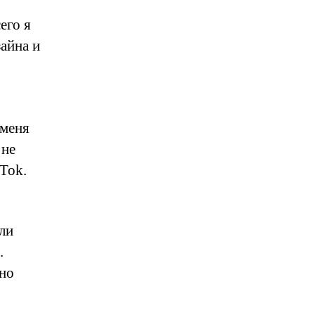
его я
айна и
 меня
 не
kTok.
ли
.
нно