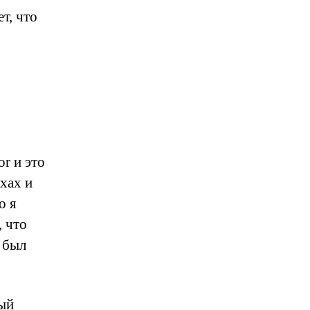
т, что
r и это
хах и
о я
, что
о был
ный