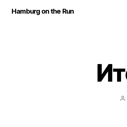
Hamburg on the Run
Ит
P
au