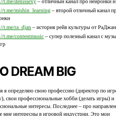
://t.me/denissexy
– отличный канал про нейронки и
://t.me/mishin_learning
– второй отличный канал п
онки
://t.me/ra_djan
– история рейв культуры от РаДжан
://t.me/contentmusic
– супер полезный канал с муз
игр
О DREAM BIG
бя я определяю свою профессию (директор по иг
у), свои профессиональные хобби (делать игры) и
сиональные интересы. Последнее – про направлен
е мне интересны в игровой индустрии. Это мои