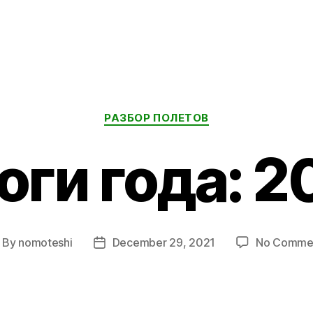
Categories
РАЗБОР ПОЛЕТОВ
оги года: 2
By
nomoteshi
December 29, 2021
No Comme
ost
Post
thor
date