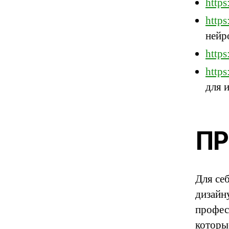
https
https
нейр
https
https
для 
ПР
Для се
дизайн
профес
которы