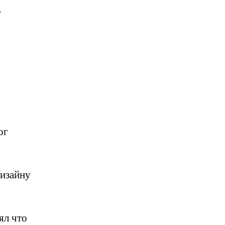
о
ог
дизайну
ял что