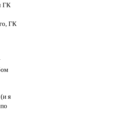
я ГК
го, ГК
у
бом
(и я
 по